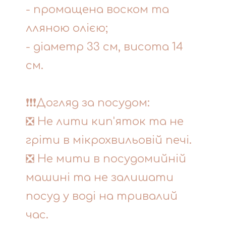
- промащена воском та
лляною олією;
- діаметр 33 см, висота 14
см.
❗❗❗Догляд за посудом:
❎ Не лити кип'яток та не
гріти в мікрохвильовій печі.
❎ Не мити в посудомийній
машині та не залишати
посуд у воді на тривалий
час.