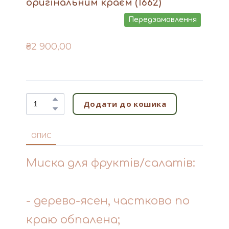
оригінальним краєм
(1662)
Передзамовлення
₴2 900,00
Додати до кошика
ОПИС
Миска для фруктів/салатів:
- дерево-ясен, частково по
краю обпалена;