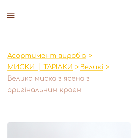
На головну
Люстри
Асортимент виробів
Настільн
МИСКИ │ ТАРІЛКИ
Великі
Лавки│Табурети│Столи
Велика миска з ясена з
Миски│Тарілки
оригінальним краєм
Стакани│Келихи│Кукси
Кухонні прибори
Фруктовниці