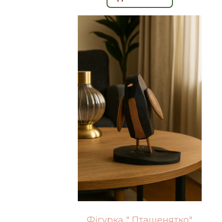
Фігурка " Пташенятко"