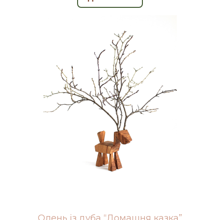
Олень із дуба “Домашня казка”