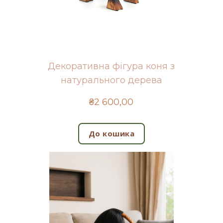
й
Декоративна фігура коня з
натурального дерева
₴2 600,00
До кошика