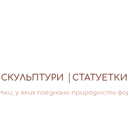
СКУЛЬПТУРИ │СТАТУЕТКИ
етки, у яких поєднано природність ф