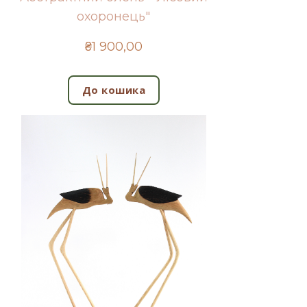
охоронець"
₴1 900,00
До кошика