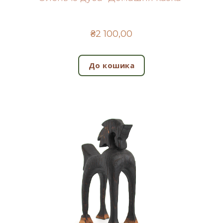
₴2 100,00
До кошика