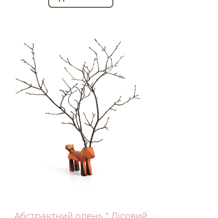
Абстрактний олень " Лісовий