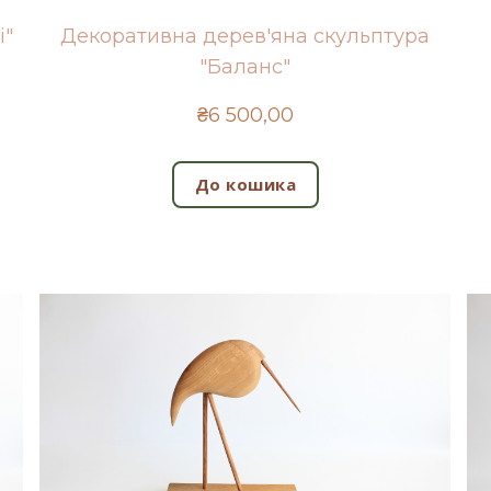
і"
Декоративна дерев'яна скульптура
"Баланс"
₴6 500,00
До кошика