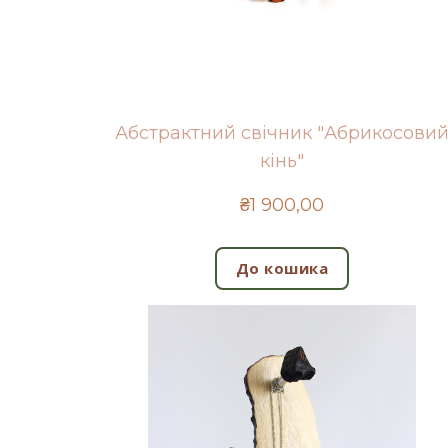
Абстрактний свічник "Абрикосови
кінь"
₴1 900,00
До кошика