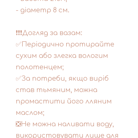
- діаметр 8 см.
❗❗❗Догляд за вазам:
✅Періодично протирайте
сухим або злегка вологим
полотенцем;
✅За потреби, якщо виріб
став тьмяним, можна
промастити його лляним
маслом;
❎Не можна наливати воду,
використовувати лише для