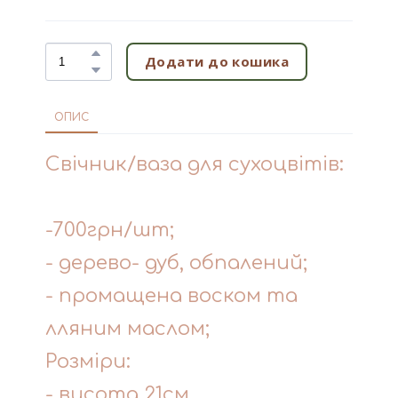
Додати до кошика
ОПИС
Свічник/ваза для сухоцвітів:
-700грн/шт;
- дерево- дуб, обпалений;
- промащена воском та
лляним маслом;
Розміри:
- висота 21см,