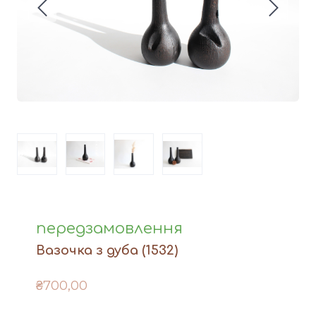
Вази
Фігури й статуетки
Догляд за виробами
Доставка та оплата
Контакти
передзамовлення
Вазочка з дуба
(1532)
₴700,00