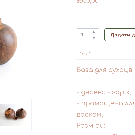
₴900,00
Додати д
ОПИС
Ваза для сухоцві
- дерево - горіх,
- промащена лл
воском,
Розміри: