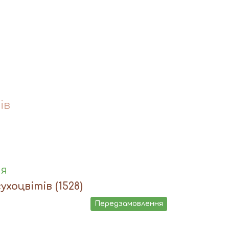
ів
ня
сухоцвітів
(1528)
Передзамовлення