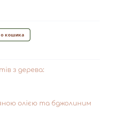
о кошика
тів з дерева:
яною олією та бджолиним