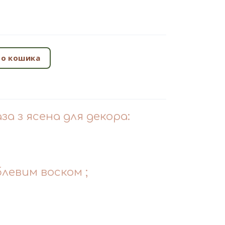
о кошика
а з ясена для декора:
левим воском ;