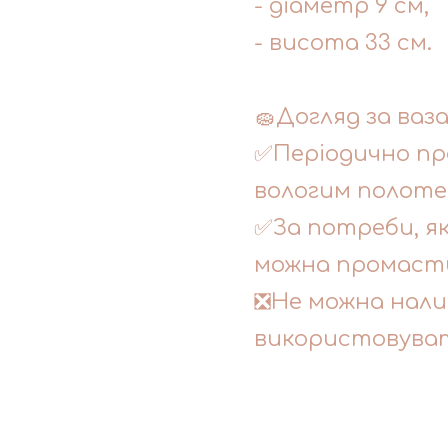
- діаметр 9 см,
- висота 33 см.
🧽Догляд за ваз
✅Періодично пр
вологим полоте
✅За потреби, я
можна промасти
❎Не можна нали
використовуват