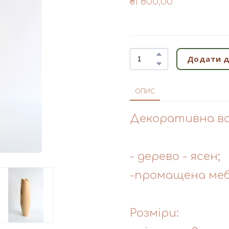
₴1 800,00
Додати д
ОПИС
Декоративна ваз
- дерево - ясен;
-промащена меб
Розміри: