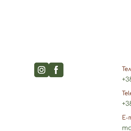
Те
+38
Te
+38
E-
mo