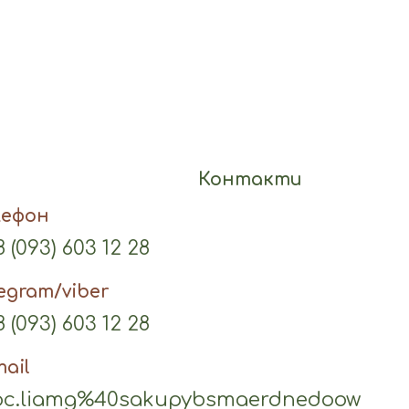
Контакти
лефон
 (093) 603 12 28
legram/viber
 (093) 603 12 28
mail
c.liamg%40sakupybsmaerdnedoow