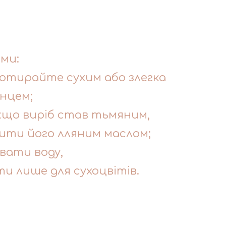
ами:
отирайте сухим або злегка
нцем;
кщо виріб став тьмяним,
ти його лляним маслом;
вати воду,
и лише для сухоцвітів.