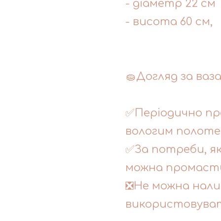
- діаметр 22 см
- висота 60 см,
🧽Догляд за ваз
✅Періодично пр
вологим полоте
✅За потреби, я
можна промасти
❎Не можна нали
використовуват