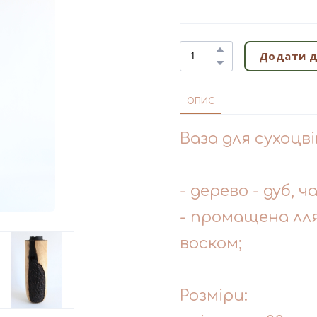
Додати д
ОПИС
Ваза для сухоцві
- дерево - дуб, 
- промащена лл
воском;
Розміри: