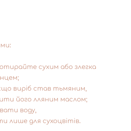
ами:
отирайте сухим або злегка
нцем;
кщо виріб став тьмяним,
ти його лляним маслом;
вати воду,
и лише для сухоцвітів.