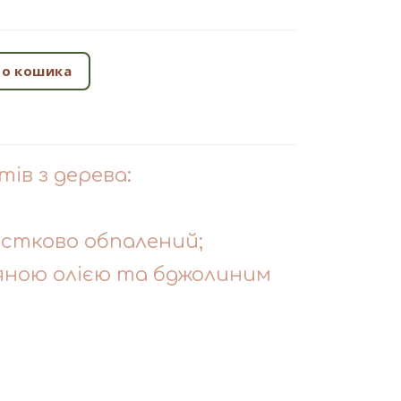
о кошика
тів з дерева:
частково обпалений;
яною олією та бджолиним