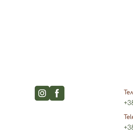
Те
+38
Te
+38