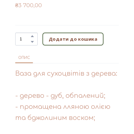
₴3 700,00
Додати до кошика
ОПИС
Ваза для сухоцвітів з дерева:
- дерево - дуб, обпалений;
- промащена лляною олією
та бджолиним воском;