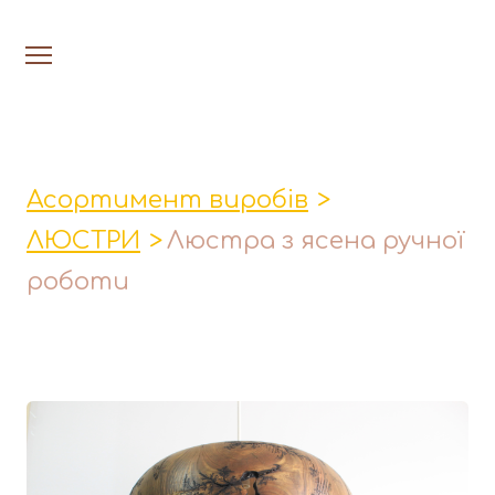
На головну
Люстри
Асортимент виробів
Настільн
ЛЮСТРИ
Люстра з ясена ручної
Лавки│Табурети│Столи
роботи
Миски│Тарілки
Стакани│Келихи│Кукси
Кухонні прибори
Фруктовниці