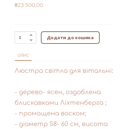
₴23 500,00
Додати до кошика
ОПИС
Люстра світла для вітальні:
- дерево- ясен, оздоблена
блискавками Ліхтенберга ;
- промащена воском;
- діаметр 58- 60 см, висота