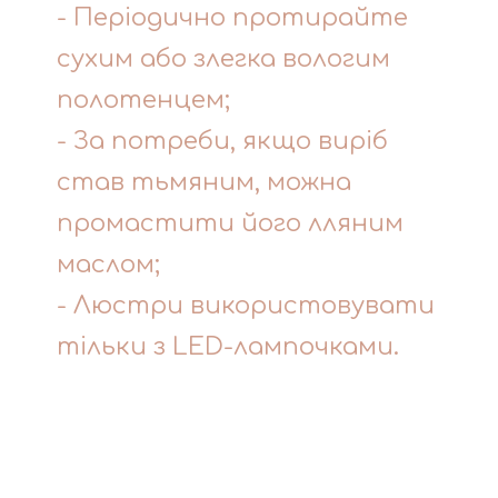
- Періодично протирайте
сухим або злегка вологим
полотенцем;
- За потреби, якщо виріб
став тьмяним, можна
промастити його лляним
маслом;
- Люстри використовувати
тільки з LED-лампочками.