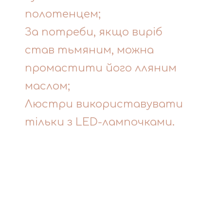
полотенцем;
За потреби, якщо виріб
став тьмяним, можна
промастити його лляним
маслом;
Люстри використавувати
тільки з LED-лампочками.