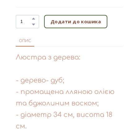
Додати до кошика
ОПИС
Люстра з дерева:
- дерево- дуб;
- промащена лляною олією
та бджолиним воском;
- діаметр 34 см, висота 18
см.