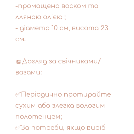
-промащена воском та
лляною олією ;
- діаметр 10 см, висота 23
см.
🧽Догляд за свічниками/
вазами:
✅Періодично протирайте
сухим або злегка вологим
полотенцем;
✅За потреби, якщо виріб