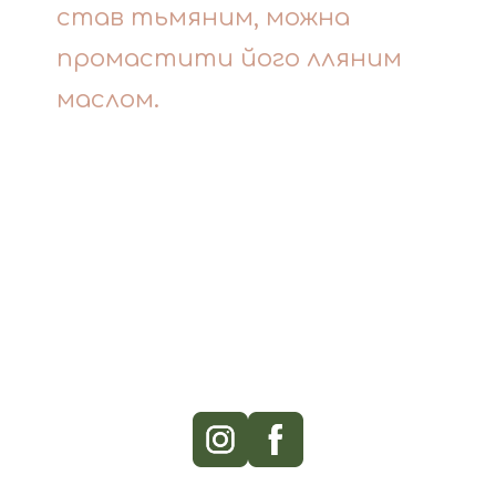
став тьмяним, можна
промастити його лляним
маслом.