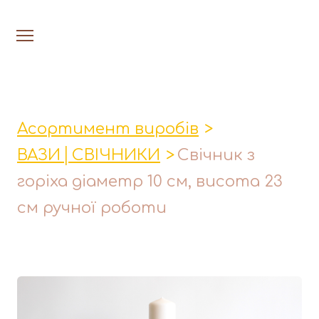
На головну
Люстри
Асортимент виробів
Настільн
ВАЗИ│СВІЧНИКИ
Свічник з
Лавки│Табурети│Столи
горіха діаметр 10 см, висота 23
Миски│Тарілки
см ручної роботи
Стакани│Келихи│Кукси
Кухонні прибори
Фруктовниці