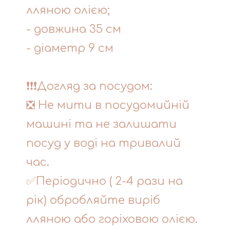
лляною олією;
- довжина 35 см
- діаметр 9 см
❗❗❗Догляд за посудом:
❎ Не мити в посудомийній
машині та не залишати
посуд у воді на тривалий
час.
✅Періодично ( 2-4 рази на
рік) обробляйте виріб
лляною або горіховою олією.