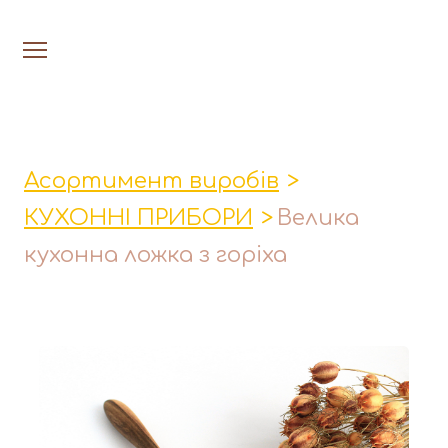
На головну
Люстри
Асортимент виробів
Настільн
КУХОННІ ПРИБОРИ
Велика
Лавки│Табурети│Столи
кухонна ложка з горіха
Миски│Тарілки
Стакани│Келихи│Кукси
Кухонні прибори
Фруктовниці