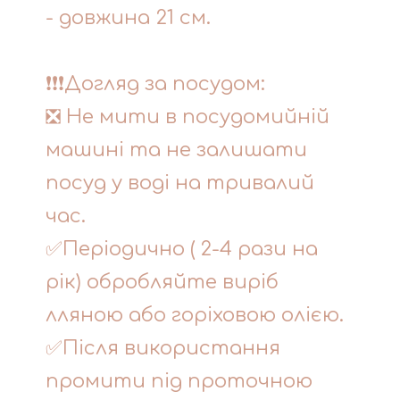
- довжина 21 см.
❗❗❗Догляд за посудом:
❎ Не мити в посудомийній
машині та не залишати
посуд у воді на тривалий
час.
✅Періодично ( 2-4 рази на
рік) обробляйте виріб
лляною або горіховою олією.
✅Після використання
промити під проточною