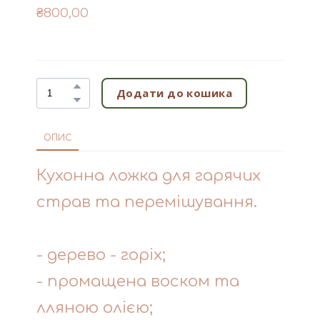
₴800,00
Додати до кошика
ОПИС
Кухонна ложка для гарячих
страв та перемішування.
- дерево - горіх;
- промащена воском та
лляною олією;