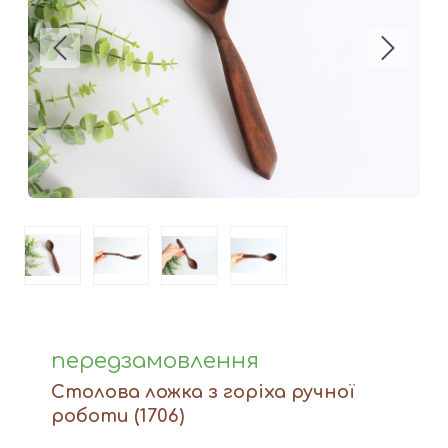
Вази
Фігури й статуетки
Догляд за виробами
Доставка та оплата
Контакти
передзамовлення
Столова ложка з горіха ручної
роботи
(1706)