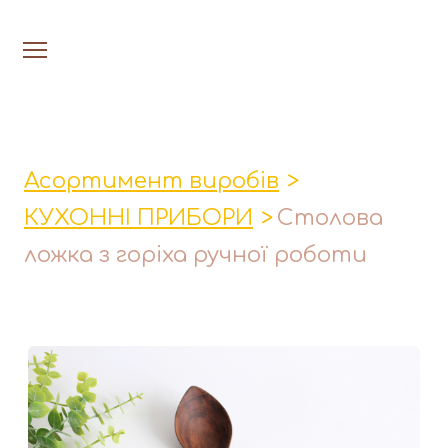
На головну
Люстри
Асортимент виробів
Настільн
КУХОННІ ПРИБОРИ
Столова
Лавки│Табурети│Столи
ложка з горіха ручної роботи
Миски│Тарілки
Стакани│Келихи│Кукси
Кухонні прибори
Фруктовниці