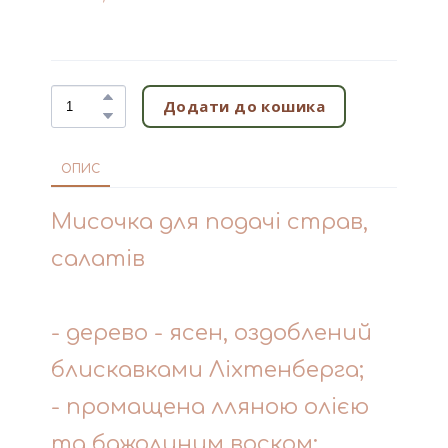
Додати до кошика
ОПИС
Мисочка для подачі страв,
салатів
- дерево - ясен, оздоблений
блискавками Ліхтенберга;
- промащена лляною олією
та бджолиним воском;