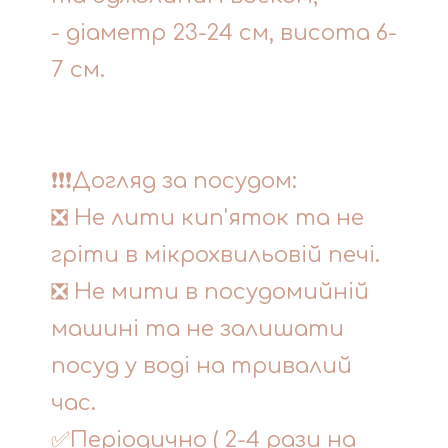
- діаметр 23-24 см, висота 6-
7 см.
❗❗❗Догляд за посудом:
❎ Не лити кип'яток та не
гріти в мікрохвильовій печі.
❎ Не мити в посудомийній
машині та не залишати
посуд у воді на тривалий
час.
✅Періодично ( 2-4 рази на