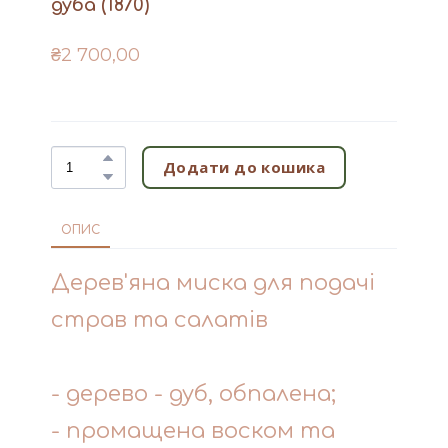
дуба
(1870)
₴2 700,00
Додати до кошика
ОПИС
Дерев'яна миска для подачі
страв та салатів
- дерево - дуб, обпалена;
- промащена воском та