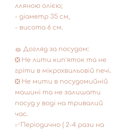
лляною олією;
- діаметр 35 см,
- висота 6 см.
🧽 Догляд за посудом:
❎ Не лити кип'яток та не
гріти в мікрохвильовій печі.
❎ Не мити в посудомийній
машині та не залишати
посуд у воді на тривалий
час.
✅Періодично ( 2-4 рази на