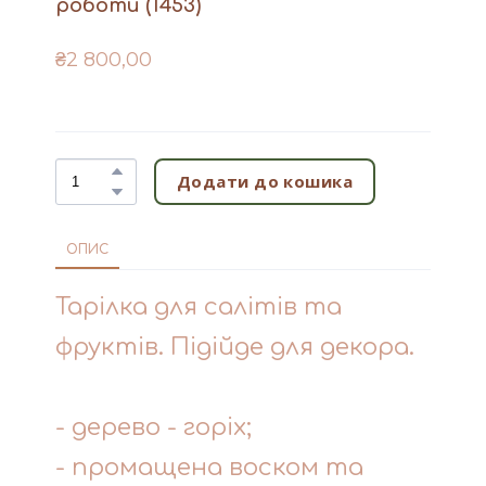
роботи
(1453)
₴2 800,00
Додати до кошика
ОПИС
Тарілка для салітів та
фруктів. Підійде для декора.
- дерево - горіх;
- промащена воском та