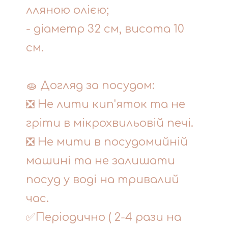
лляною олією;
- діаметр 32 см, висота 10
см.
🧽 Догляд за посудом:
❎ Не лити кип'яток та не
гріти в мікрохвильовій печі.
❎ Не мити в посудомийній
машині та не залишати
посуд у воді на тривалий
час.
✅Періодично ( 2-4 рази на