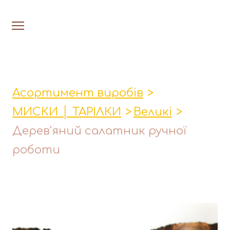
На головну
Люстри
Асортимент виробів
Настільн
МИСКИ │ ТАРІЛКИ
Великі
Лавки│Табурети│Столи
Дерев'яний салатник ручної
Миски│Тарілки
роботи
Стакани│Келихи│Кукси
Кухонні прибори
Фруктовниці