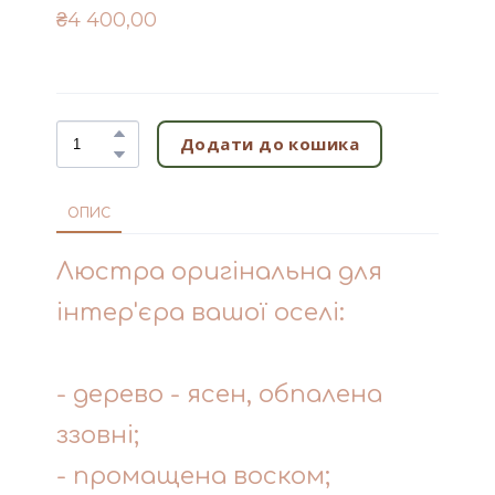
₴4 400,00
Додати до кошика
ОПИС
Люстра оригінальна для
інтер'єра вашої оселі:
- дерево - ясен, обпалена
ззовні;
- промащена воском;