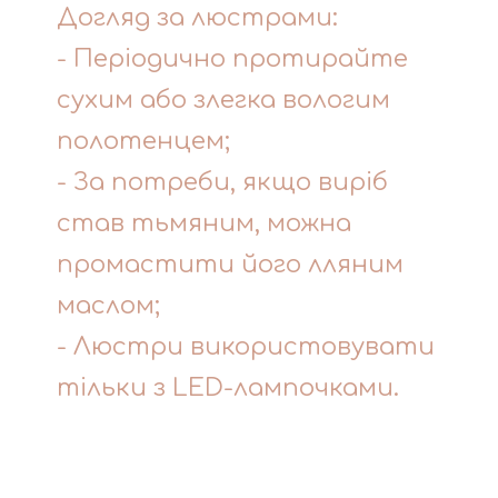
Догляд за люстрами:
- Періодично протирайте
сухим або злегка вологим
полотенцем;
- За потреби, якщо виріб
став тьмяним, можна
промастити його лляним
маслом;
- Люстри використовувати
тільки з LED-лампочками.