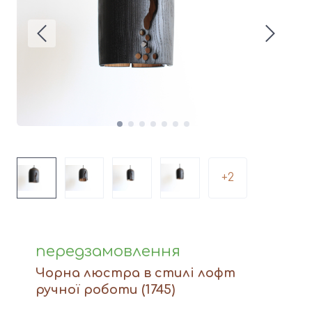
Вази
Фігури й статуетки
Догляд за виробами
Доставка та оплата
Контакти
+2
передзамовлення
Чорна люстра в стилі лофт
ручної роботи
(1745)