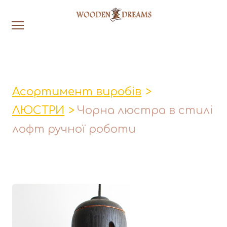
На головну
Люстри
Асортимент виробів
Настільн
ЛЮСТРИ
Чорна люстра в стилі
Лавки│Табурети│Столи
лофт ручної роботи
Миски│Тарілки
Стакани│Келихи│Кукси
Кухонні прибори
Фруктовниці