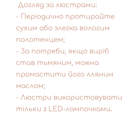
Догляд за люстрами:
- Періодично протирайте
сухим або злегка вологим
полотенцем;
- За потреби, якщо виріб
став тьмяним, можна
промастити його лляним
маслом;
- Люстри використовувати
тільки з LED-лампочками.