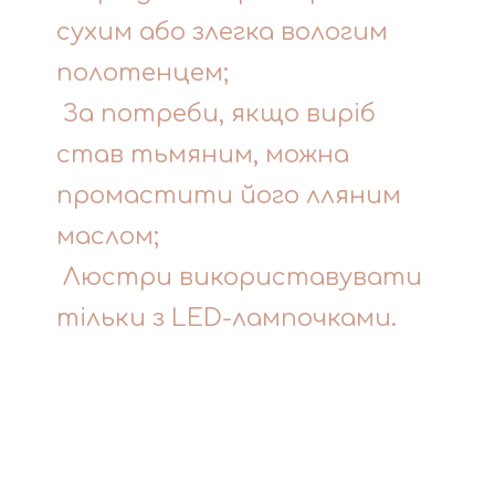
сухим або злегка вологим
полотенцем;
За потреби, якщо виріб
став тьмяним, можна
промастити його лляним
маслом;
Люстри використавувати
тільки з LED-лампочками.