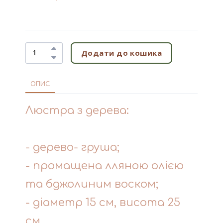
Додати до кошика
ОПИС
Люстра з дерева:
- дерево- груша;
- промащена лляною олією
та бджолиним воском;
- діаметр 15 см, висота 25
см.