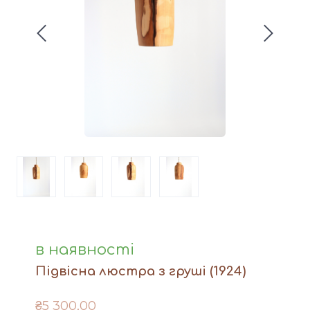
Вази
Фігури й статуетки
Догляд за виробами
Доставка та оплата
Контакти
в наявності
Підвісна люстра з груші
(1924)
₴5 300,00