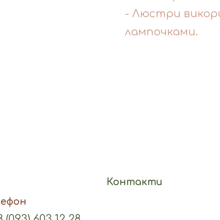
- Люстри викор
лампочками.
Контакти
лефон
 (093) 603 12 28