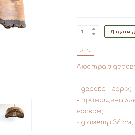
Додати д
ОПИС
Люстра з дерев
- дерево - горіх;
- промащена лл
воском;
- діаметр 36 см,