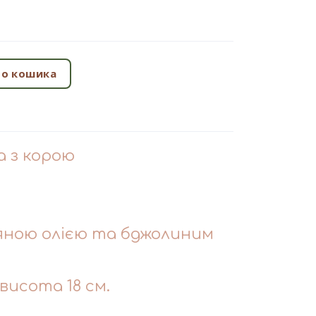
о кошика
а з корою
яною олією та бджолиним
 висота 18 см.