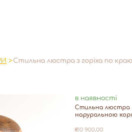
РИ
Стильна люстра з горіха по кра
в наявності
Стильна люстра з
наруральною ко
₴10 900,00