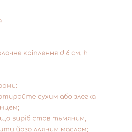
а
очне кріплення d 6 см, h
рами:
ротирайте сухим або злегка
нцем;
кщо виріб став тьмяним,
ти його лляним маслом;