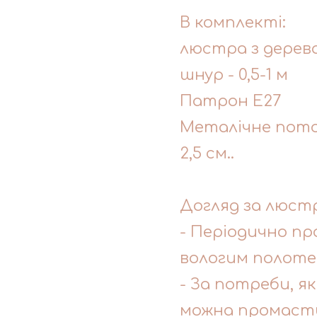
В комплекті:
люстра з дерев
шнур - 0,5-1 м
Патрон Е27
Металічне потол
2,5 см..
Догляд за люст
- Періодично п
вологим полоте
- За потреби, я
можна промасти