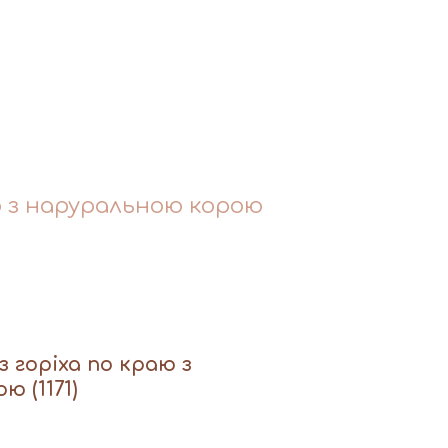
ю з наруральною корою
 горіха по краю з
рою
(1171)