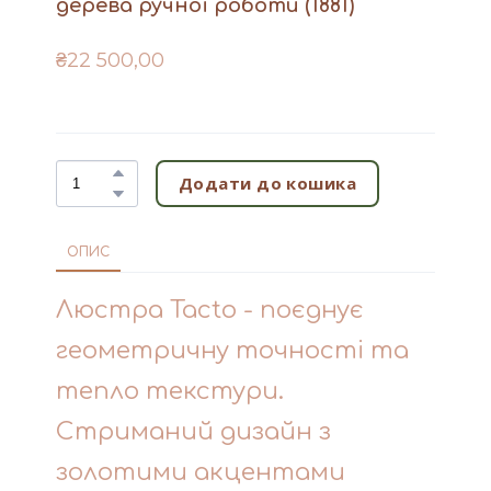
дерева ручної роботи
(1881)
₴22 500,00
Додати до кошика
ОПИС
Люстра Tacto - поєднує
геометричну точності та
тепло текстури.
Стриманий дизайн з
золотими акцентами