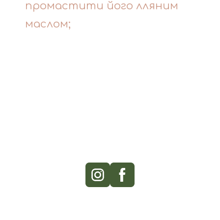
промастити його лляним
маслом;