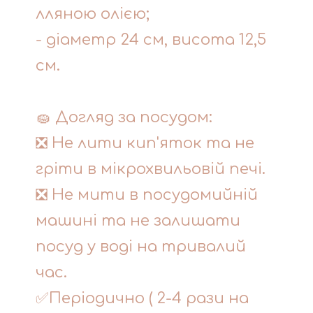
лляною олією;
- діаметр 24 см, висота 12,5
см.
🧽 Догляд за посудом:
❎ Не лити кип'яток та не
гріти в мікрохвильовій печі.
❎ Не мити в посудомийній
машині та не залишати
посуд у воді на тривалий
час.
✅Періодично ( 2-4 рази на