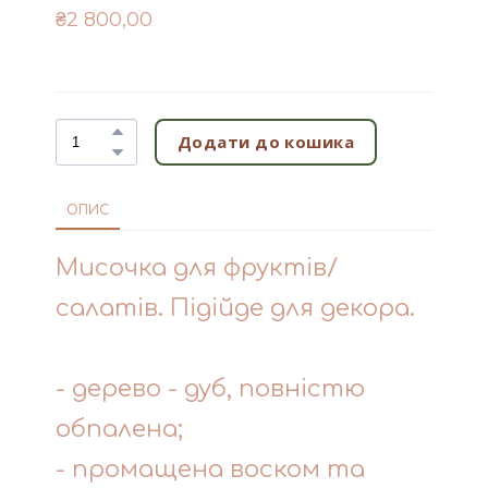
₴2 800,00
Додати до кошика
ОПИС
Мисочка для фруктів/
салатів. Підійде для декора.
- дерево - дуб, повністю
обпалена;
- промащена воском та