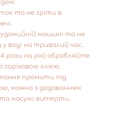
удом:
ток та не гріти в
ечі.
судомийній машині та не
у воді на тривалий час.
-4 рази на рік) обробляйте
о горіховою олією.
тання промити під
ю, можна з додаванням
 та насухо витерти.