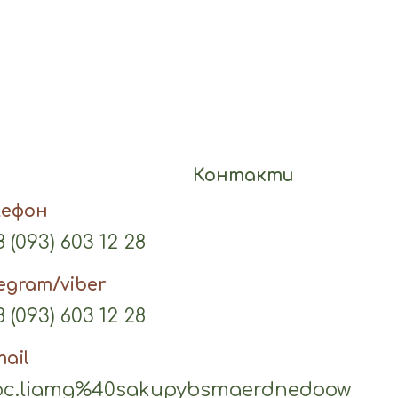
Контакти
лефон
 (093) 603 12 28
legram/viber
 (093) 603 12 28
mail
c.liamg%40sakupybsmaerdnedoow