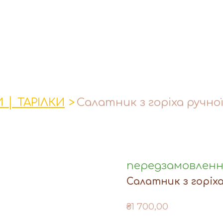
 │ ТАРІЛКИ
Салатник з горіха ручно
передзамовлен
Салатник з горіх
₴1 700,00