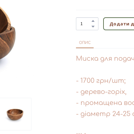
Додати д
ОПИС
Миска для пода
- 1700 грн/шт;
- дерево-горіх,
- промащена во
- діаметр 24-25 