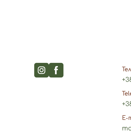
Те
+38
Te
+38
E-
mo