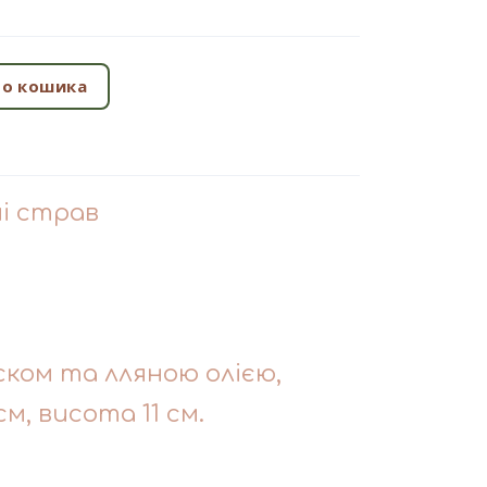
о кошика
чі страв
ском та лляною олією,
см, висота 11 см.