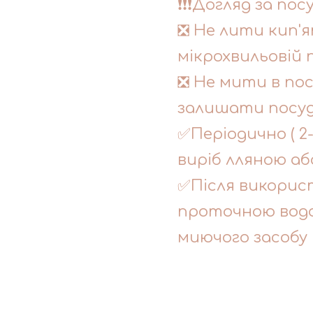
❗❗❗Догляд за пос
❎ Не лити кип'я
мікрохвильовій п
❎ Не мити в по
залишати посуд 
✅Періодично ( 2
виріб лляною аб
✅Після викорис
проточною водо
миючого засобу