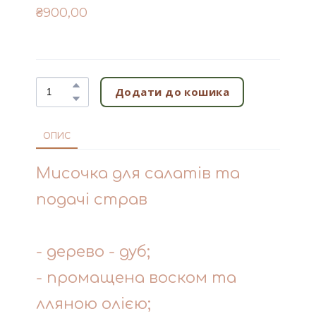
₴900,00
Додати до кошика
ОПИС
Мисочка для салатів та
подачі страв
- дерево - дуб;
- промащена воском та
лляною олією;