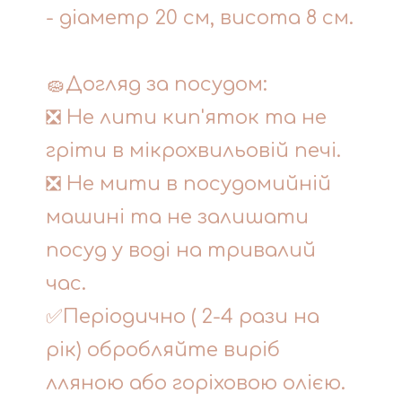
- діаметр 20 см, висота 8 см.
🧽Догляд за посудом:
❎ Не лити кип'яток та не
гріти в мікрохвильовій печі.
❎ Не мити в посудомийній
машині та не залишати
посуд у воді на тривалий
час.
✅Періодично ( 2-4 рази на
рік) обробляйте виріб
лляною або горіховою олією.