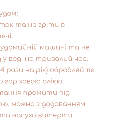
удом:
ток та не гріти в
ечі.
судомийній машині та не
у воді на тривалий час.
-4 рази на рік) обробляйте
о горіховою олією.
тання промити під
ю, можна з додаванням
 та насухо витерти.