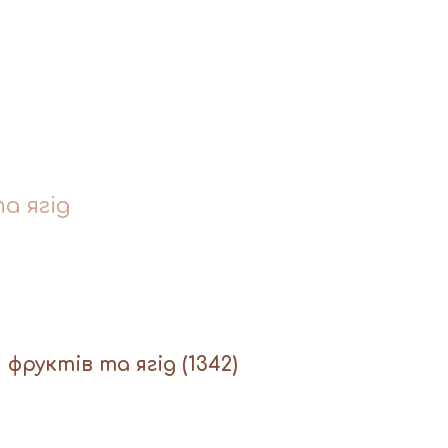
а ягід
я фруктів та ягід
(1342)