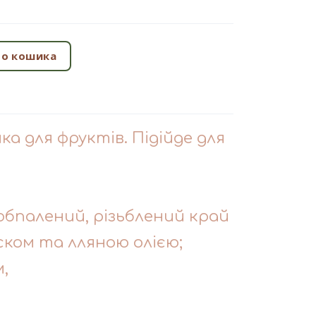
о кошика
ка для фруктів. Підійде для
, обпалений, різьблений край
ском та лляною олією;
м,