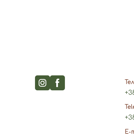
Те
+38
Te
+38
E-