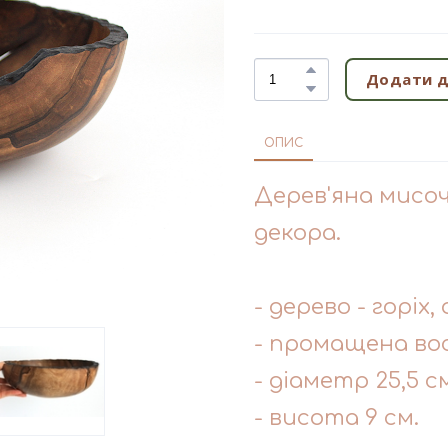
Додати д
ОПИС
Дерев'яна мисоч
декора.
- дерево - горіх
- промащена во
- діаметр 25,5 с
- висота 9 см.