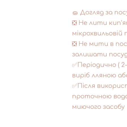
🧽 Догляд за пос
❎ Не лити кип'я
мікрохвильовій п
❎ Не мити в по
залишати посуд 
✅Періодично ( 2
виріб лляною аб
✅Після викорис
проточною водо
миючого засобу