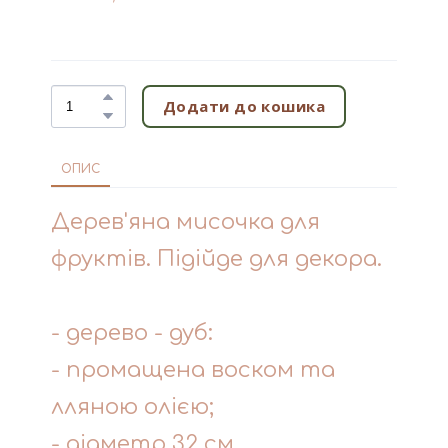
Додати до кошика
ОПИС
Дерев'яна мисочка для
фруктів. Підійде для декора.
- дерево - дуб:
- промащена воском та
лляною олією;
- діаметр 32 см,