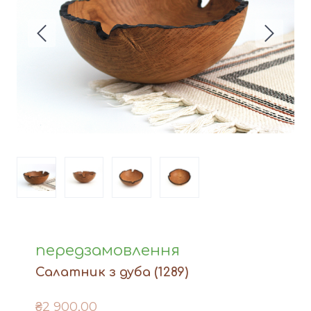
Вази
Фігури й статуетки
Догляд за виробами
Доставка та оплата
Контакти
передзамовлення
Салатник з дуба
(1289)
₴2 900,00