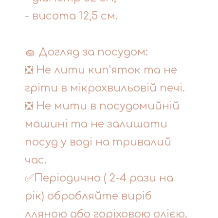
- висота 12,5 см.
🧽 Догляд за посудом:
❎ Не лити кип'яток та не
гріти в мікрохвильовій печі.
❎ Не мити в посудомийній
машині та не залишати
посуд у воді на тривалий
час.
✅Періодично ( 2-4 рази на
рік) обробляйте виріб
лляною або горіховою олією.