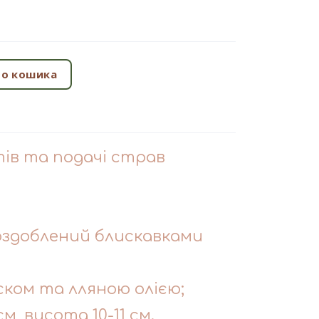
о кошика
ів та подачі страв
, оздоблений блискавками
ском та лляною олією;
см, висота 10-11 см.