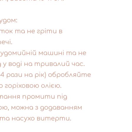
удом:
ток та не гріти в
ечі.
судомийній машині та не
у воді на тривалий час.
-4 рази на рік) обробляйте
о горіховою олією.
тання промити під
ю, можна з додаванням
 та насухо витерти.