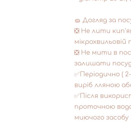
🧽 Догляд за пос
❎ Не лити кип'я
мікрохвильовій п
❎ Не мити в по
залишати посуд 
✅Періодично ( 2
виріб лляною аб
✅Після викорис
проточною водо
миючого засобу