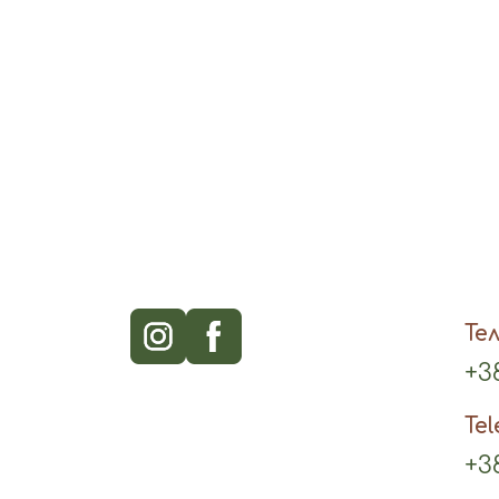
Те
+38
Te
+38