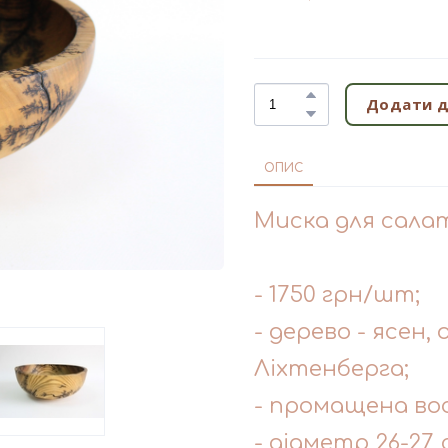
Додати д
ОПИС
Миска для салат
- 1750 грн/шт;
- дерево - ясен
Ліхтенберга;
- промащена во
- діаметр 26-27, 