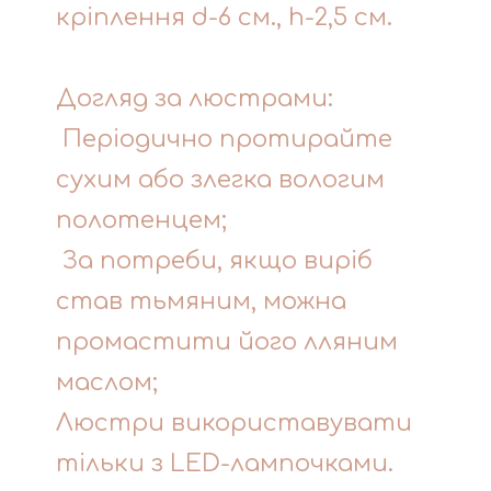
кріплення d-6 см., h-2,5 см.
Догляд за люстрами:
Періодично протирайте
сухим або злегка вологим
полотенцем;
За потреби, якщо виріб
став тьмяним, можна
промастити його лляним
маслом;
Люстри використавувати
тільки з LED-лампочками.