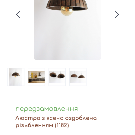
Вази
Фігури й статуетки
Догляд за виробами
Доставка та оплата
Контакти
передзамовлення
Люстра з ясена оздоблена
різьбленням
(1182)