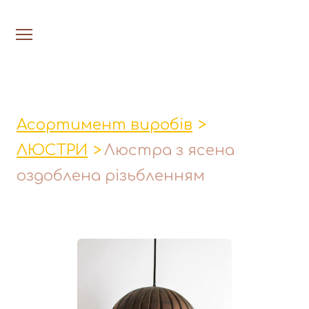
На головну
Люстри
Асортимент виробів
Настільн
ЛЮСТРИ
Люстра з ясена
Лавки│Табурети│Столи
оздоблена різьбленням
Миски│Тарілки
Стакани│Келихи│Кукси
Кухонні прибори
Фруктовниці