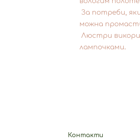
вологим полоте
За потреби, як
можна промасти
Люстри викорис
лампочками.
Контакти