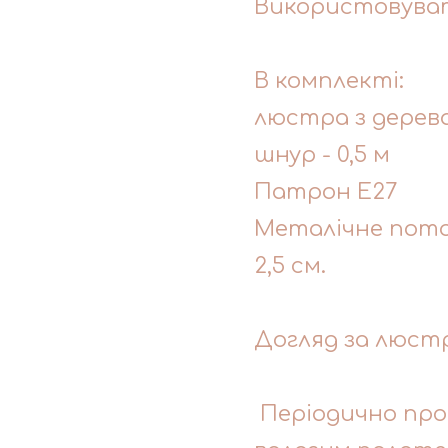
Використовуват
В комплекті:
люстра з дерев
шнур - 0,5 м
Патрон Е27
Металічне потол
2,5 см.
Догляд за люст
Періодично про