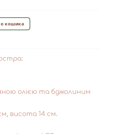
о кошика
юстра:
яною олією та бджолиним
см, висота 14 см.