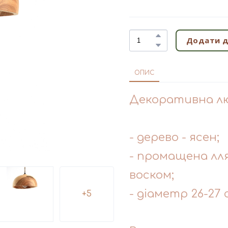
Додати д
ОПИС
Декоративна л
- дерево - ясен;
- промащена лл
воском;
- діаметр 26-27 
+5