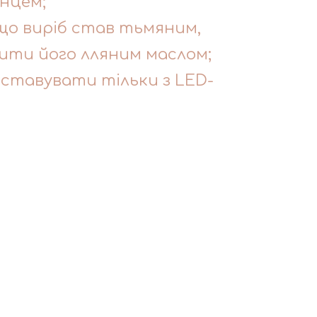
нцем;
що виріб став тьмяним,
ти його лляним маслом;
тавувати тільки з LED-