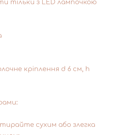
и тільки з LED лампочкою
а
очне кріплення d 6 см, h
рами:
тирайте сухим або злегка