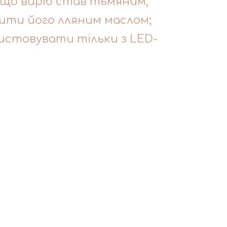
кщо виріб став тьмяним,
ти його лляним маслом;
истовувати тільки з LED-