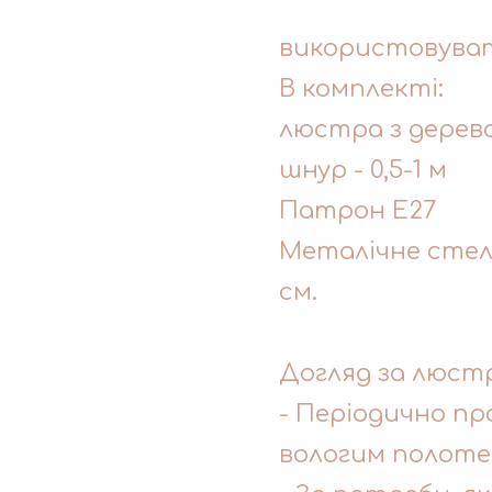
використовуват
В комплекті:
люстра з дерев
шнур - 0,5-1 м
Патрон Е27
Металічне стель
см.
Догляд за люст
- Періодично п
вологим полоте