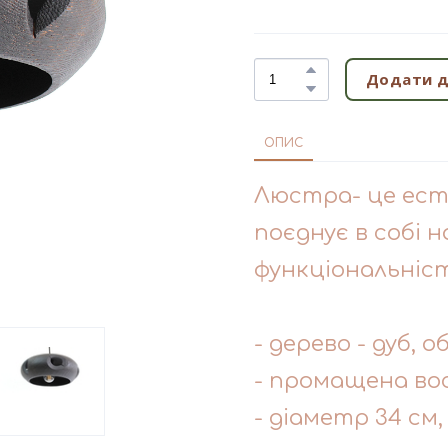
Додати д
ОПИС
Люстра- це ест
поєднує в собі 
функціональніст
- дерево - дуб, о
- промащена во
- діаметр 34 см,