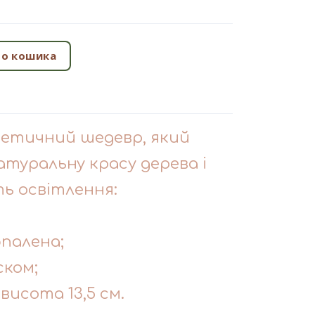
о кошика
етичний шедевр, який
натуральну красу дерева і
ь освітлення:
бпалена;
ском;
 висота 13,5 см.