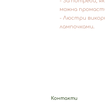
- За потреби, я
можна промасти
- Люстри викор
лампочками.
Контакти