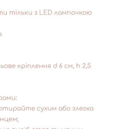
и тільки з LED лампочкою
а
ове кріплення d 6 см, h 2,5
рами:
ротирайте сухим або злегка
нцем;