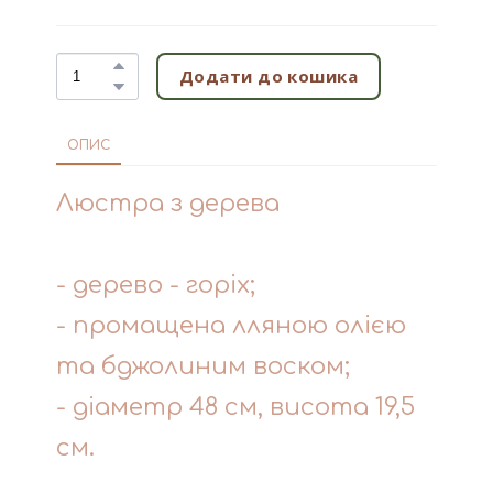
Додати до кошика
ОПИС
Люстра з дерева
- дерево - горіх;
- промащена лляною олією
та бджолиним воском;
- діаметр 48 см, висота 19,5
см.