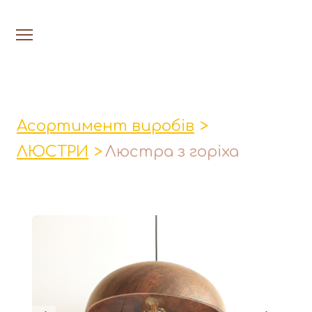
На головну
Люстри
Асортимент виробів
Настільн
ЛЮСТРИ
Люстра з горіха
Лавки│Табурети│Столи
Миски│Тарілки
Стакани│Келихи│Кукси
Кухонні прибори
Фруктовниці