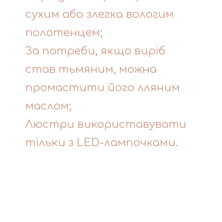
сухим або злегка вологим
полотенцем;
За потреби, якщо виріб
став тьмяним, можна
промастити його лляним
маслом;
Люстри використавувати
тільки з LED-лампочками.