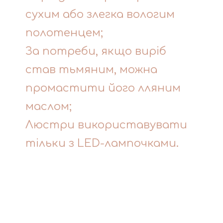
сухим або злегка вологим
полотенцем;
За потреби, якщо виріб
став тьмяним, можна
промастити його лляним
маслом;
Люстри використавувати
тільки з LED-лампочками.