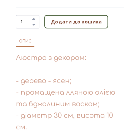
Додати до кошика
ОПИС
Люстра з декором:
- дерево - ясен;
- промащена лляною олією
та бджолиним воском;
- діаметр 30 см, висота 10
см.