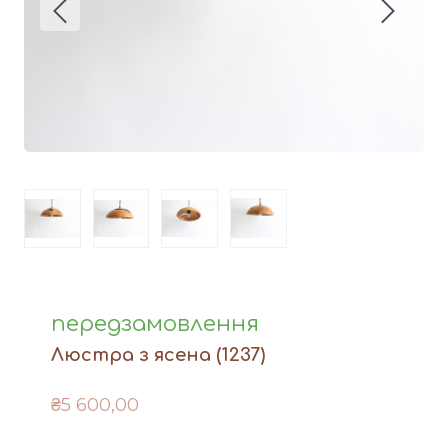
Вази
Фігури й статуетки
Догляд за виробами
Доставка та оплата
Контакти
передзамовлення
Люстра з ясена
(1237)
₴5 600,00