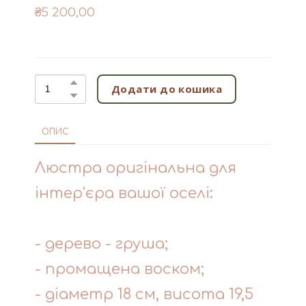
₴5 200,00
Додати до кошика
ОПИС
Люстра оригінальна для
інтер'єра вашої оселі:
- дерево - груша;
- промащена воском;
- діаметр 18 см, висота 19,5