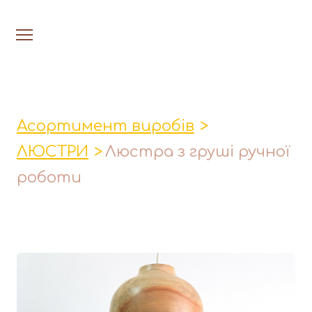
На головну
Люстри
Асортимент виробів
Настільн
ЛЮСТРИ
Люстра з груші ручної
Лавки│Табурети│Столи
роботи
Миски│Тарілки
Стакани│Келихи│Кукси
Кухонні прибори
Фруктовниці