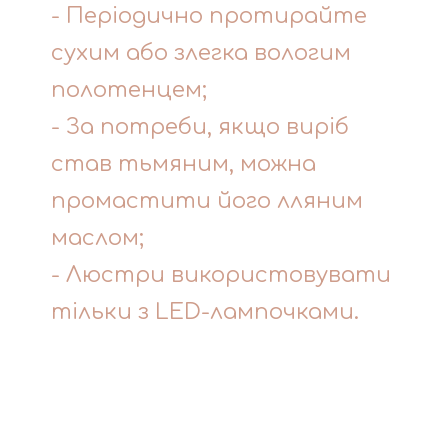
- Періодично протирайте
сухим або злегка вологим
полотенцем;
- За потреби, якщо виріб
став тьмяним, можна
промастити його лляним
маслом;
- Люстри використовувати
тільки з LED-лампочками.