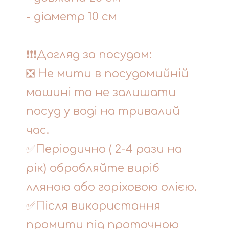
- діаметр 10 см
❗❗❗Догляд за посудом:
❎ Не мити в посудомийній
машині та не залишати
посуд у воді на тривалий
час.
✅Періодично ( 2-4 рази на
рік) обробляйте виріб
лляною або горіховою олією.
✅Після використання
промити під проточною