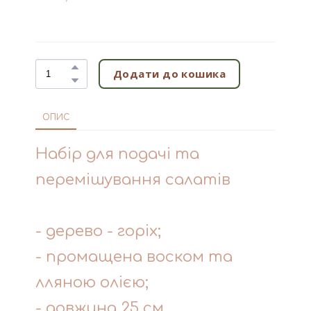
Додати до кошика
ОПИС
Набір для подачі та
перемішування салатів
- дерево - горіх;
- промащена воском та
лляною олією;
- довжина 25 см