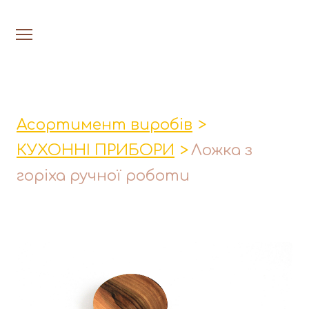
На головну
Люстри
Асортимент виробів
Настільн
КУХОННІ ПРИБОРИ
Ложка з
Лавки│Табурети│Столи
горіха ручної роботи
Миски│Тарілки
Стакани│Келихи│Кукси
Кухонні прибори
Фруктовниці