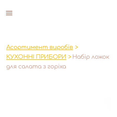
На головну
Люстри
Асортимент виробів
Настільн
КУХОННІ ПРИБОРИ
Набір ложок
Лавки│Табурети│Столи
для салата з горіха
Миски│Тарілки
Стакани│Келихи│Кукси
Кухонні прибори
Фруктовниці