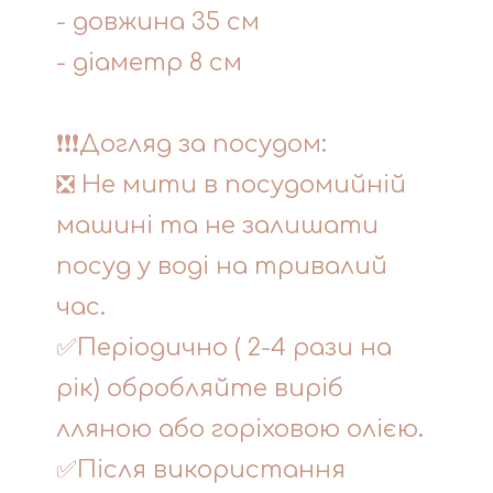
- довжина 35 см
- діаметр 8 см
❗❗❗Догляд за посудом:
❎ Не мити в посудомийній
машині та не залишати
посуд у воді на тривалий
час.
✅Періодично ( 2-4 рази на
рік) обробляйте виріб
лляною або горіховою олією.
✅Після використання