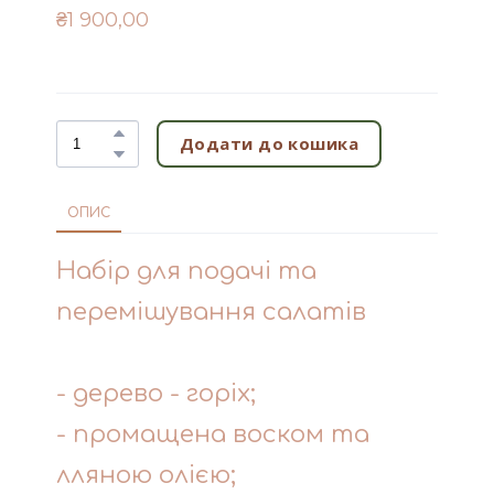
₴1 900,00
Додати до кошика
ОПИС
Набір для подачі та
перемішування салатів
- дерево - горіх;
- промащена воском та
лляною олією;