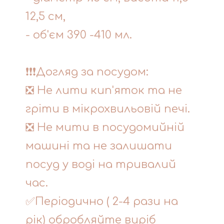
12,5 см,
- об'єм 390 -410 мл.
❗❗❗Догляд за посудом:
❎ Не лити кип'яток та не
гріти в мікрохвильовій печі.
❎ Не мити в посудомийній
машині та не залишати
посуд у воді на тривалий
час.
✅Періодично ( 2-4 рази на
рік) обробляйте виріб