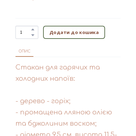
Додати до кошика
ОПИС
Стакан для гарячих та
холодних напоїв:
- дерево - горіх;
- промащена лляною олією
та бджолиним воском;
- діаметр 9.5 см, висота 11,5-