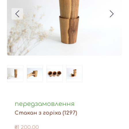
Вази
Фігури й статуетки
Догляд за виробами
Доставка та оплата
Контакти
передзамовлення
Стакан з горіха
(1297)
₴1 200,00