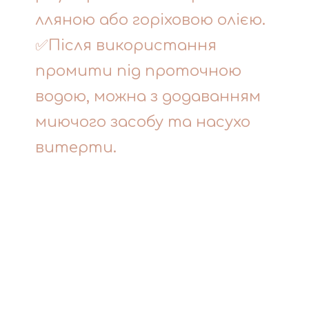
лляною або горіховою олією.
✅Після використання
промити під проточною
водою, можна з додаванням
миючого засобу та насухо
витерти.