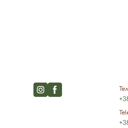
Те
+38
Te
+38