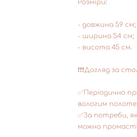
Розміри:
- довжина 59 см;
- ширина 54 см;
- висота 45 см.
❗❗❗Догляд за сто
✅Періодично пр
вологим полоте
✅За потреби, я
можна промаст