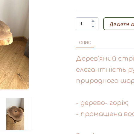
Додати д
ОПИС
Дерев'яний стр
елегантність р
природного шарм
- дерево- горіх;
- промащена во