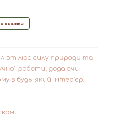
о кошика
іл втілює силу природи та
учної роботи, додаючи
у в будь-який інтер'єр.
ском.