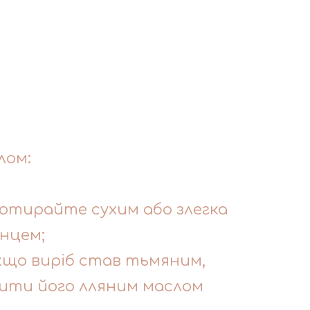
лом:
отирайте сухим або злегка
нцем;
кщо виріб став тьмяним,
ити його лляним маслом