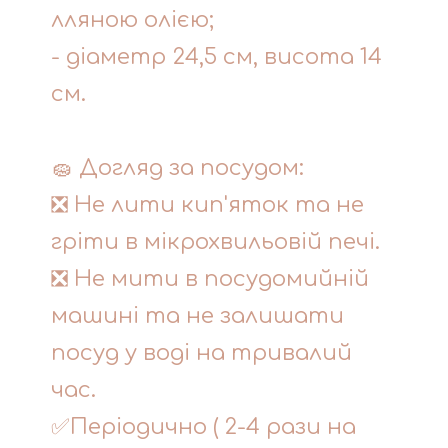
лляною олією;
- діаметр 24,5 см, висота 14
см.
🧽 Догляд за посудом:
❎ Не лити кип'яток та не
гріти в мікрохвильовій печі.
❎ Не мити в посудомийній
машині та не залишати
посуд у воді на тривалий
час.
✅Періодично ( 2-4 рази на