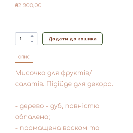
₴2 900,00
Додати до кошика
ОПИС
Мисочка для фруктів/
салатів. Підійде для декора.
- дерево - дуб, повністю
обпалена;
- промащена воском та