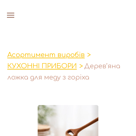
На головну
Люстри
Асортимент виробів
Настільн
КУХОННІ ПРИБОРИ
Дерев’яна
Лавки│Табурети│Столи
ложка для меду з горіха
Миски│Тарілки
Стакани│Келихи│Кукси
Кухонні прибори
Фруктовниці