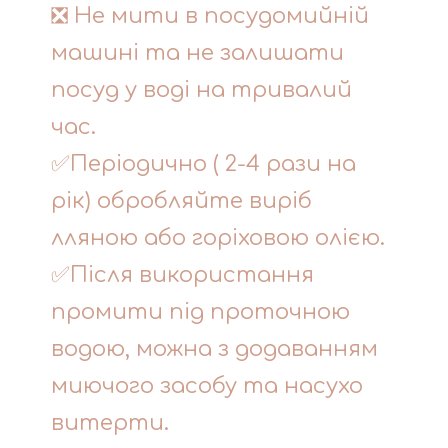
❎ Не мити в посудомийній
машині та не залишати
посуд у воді на тривалий
час.
✅Періодично ( 2-4 рази на
рік) обробляйте виріб
лляною або горіховою олією.
✅Після використання
промити під проточною
водою, можна з додаванням
миючого засобу та насухо
витерти.