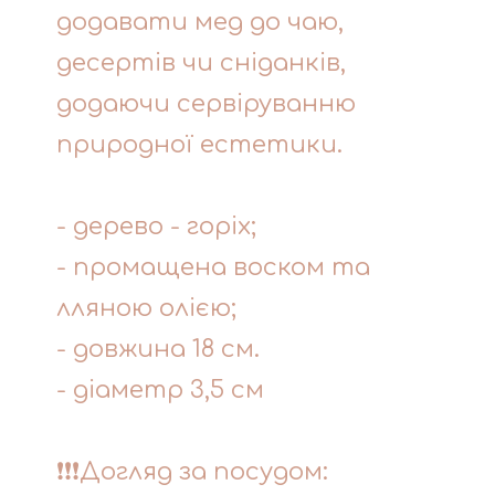
додавати мед до чаю,
десертів чи сніданків,
додаючи сервіруванню
природної естетики.
- дерево - горіх;
- промащена воском та
лляною олією;
- довжина 18 см.
- діаметр 3,5 см
❗❗❗Догляд за посудом: