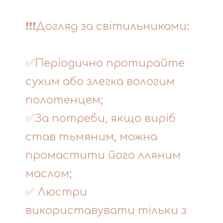
❗❗❗Догляд за світильниками:
✅Періодично протирайте
сухим або злегка вологим
полотенцем;
✅За потреби, якщо виріб
став тьмяним, можна
промастити його лляним
маслом;
✅ Люстри
використавувати тільки з