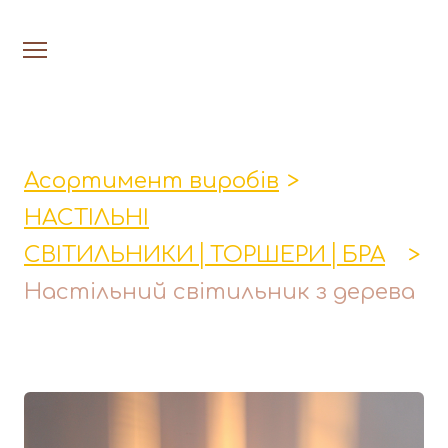
На головну
Люстри
Асортимент виробів
Настільн
НАСТІЛЬНІ
Лавки│Табурети│Столи
СВІТИЛЬНИКИ│ТОРШЕРИ│БРА
Миски│Тарілки
Настільний світильник з дерева
Стакани│Келихи│Кукси
Кухонні прибори
Фруктовниці