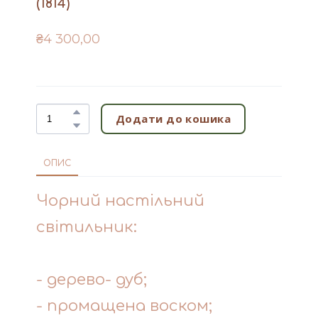
(1814)
₴4 300,00
Додати до кошика
ОПИС
Чорний настільний
світильник:
- дерево- дуб;
- промащена воском;