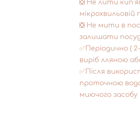
❎ Не лити кип'я
мікрохвильовій п
❎ Не мити в по
залишати посуд 
✅Періодично ( 2
виріб лляною аб
✅Після викорис
проточною водо
миючого засобу