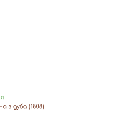
ня
а з дуба
(1808)