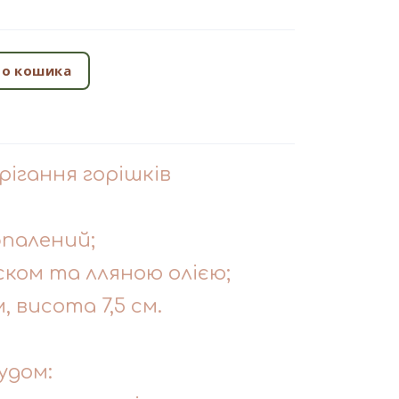
о кошика
рігання горішків
обпалений;
ском та лляною олією;
, висота 7,5 см.
удом: