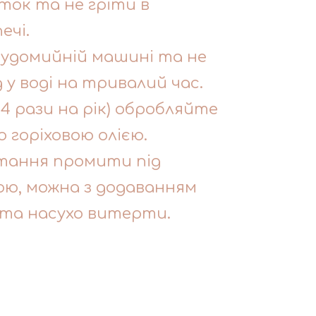
ток та не гріти в
ечі.
судомийній машині та не
у воді на тривалий час.
-4 рази на рік) обробляйте
о горіховою олією.
тання промити під
ю, можна з додаванням
 та насухо витерти.