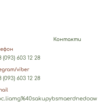
Контакти
лефон
 (093) 603 12 28
legram/viber
 (093) 603 12 28
mail
c.liamg%40sakupybsmaerdnedoow