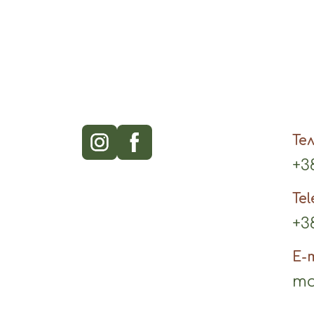
Те
+38
Te
+38
E-
mo