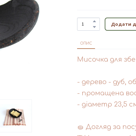
Додати д
ОПИС
Мисочка для збе
- дерево - дуб, 
- промащена во
- діаметр 23,5 см
🧽 Догляд за пос