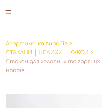
На головну
Люстри
Асортимент виробів
Настільн
СТАКАНИ │ КЕЛИХИ │ КУКСИ
Лавки│Табурети│Столи
Стакан для холодних та гарячих
Миски│Тарілки
напоїв
Стакани│Келихи│Кукси
Кухонні прибори
Фруктовниці