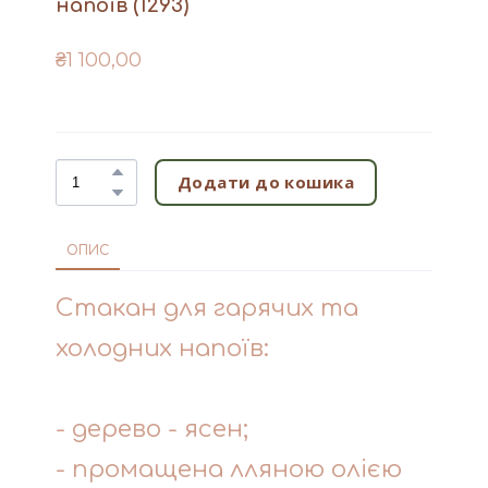
напоїв
(1293)
₴1 100,00
Додати до кошика
ОПИС
Стакан для гарячих та
холодних напоїв:
- дерево - ясен;
- промащена лляною олією