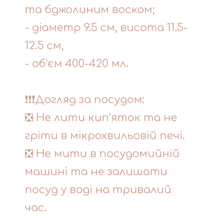
та бджолиним воском;
- діаметр 9.5 см, висота 11.5-
12.5 см,
- об'єм 400-420 мл.
❗❗❗Догляд за посудом:
❎ Не лити кип'яток та не
гріти в мікрохвильовій печі.
❎ Не мити в посудомийній
машині та не залишати
посуд у воді на тривалий
час.